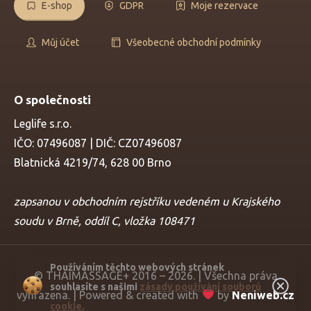
E-shop
GDPR
Moje rezervace
Můj účet
Všeobecné obchodní podmínky
O společnosti
Leglife s.r.o.
IČO: 07496087 | DIČ: CZ07496087
Blatnická 4219/74, 628 00 Brno
zapsanou v obchodním rejstříku vedeném u Krajského
soudu v Brně, oddíl C, vložka 108471
Používáním těchto webových stránek
© THAIMASSAGE+ 2016 – 2026. | Všechna práva
souhlasíte s našimi
zásady používání souborů
vyhrazena. | Powered & created with
by
Neniweb.cz
cookie.