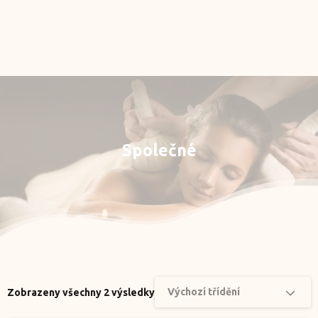
Rezervace
E-shop
Můj účet
Společné
Výchozí třídění
Zobrazeny všechny 2 výsledky