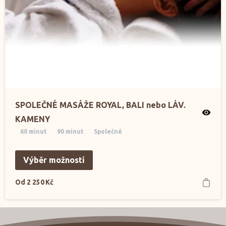
SPOLEČNÉ MASÁŽE ROYAL, BALI nebo LÁV.
KAMENY
60 minut
90 minut
Společné
Výběr možností
Od
2 250
Kč