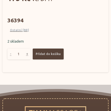
36394
Ostatní [BR]
2 skladem
-
+
Přidat do košíku