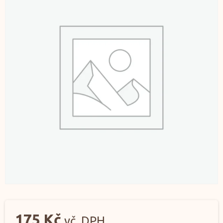
175
Kč
vč. DPH