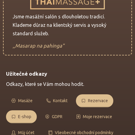
Jsme masážní salón s dlouholetou tradicí.
Klademe důraz na klientský servis a vysoký
standard služeb.
,,Masarap na pahinga"
Užitečné odkazy
Odkazy, které se Vám mohou hodit.
Masáže
Kontakt
Rezervace
E-shop
GDPR
Moje rezervace
Můj účet
Všeobecné obchodní podmínky