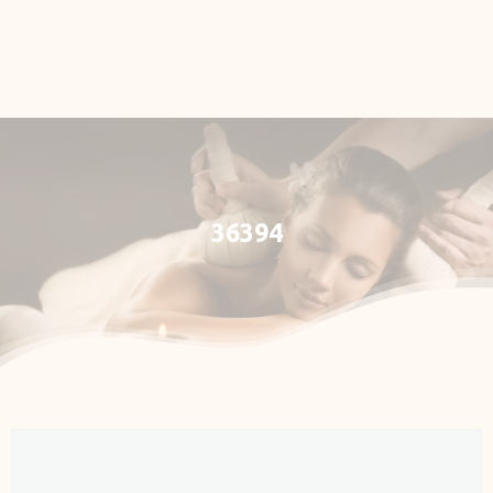
Rezervace
E-shop
Můj účet
36394