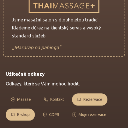
Jsme masážní salón s dlouholetou tradicí.
Klademe důraz na klientský servis a vysoký
standard služeb.
,,Masarap na pahinga"
Užitečné odkazy
Odkazy, které se Vám mohou hodit.
Masáže
Kontakt
Rezervace
E-shop
GDPR
Moje rezervace