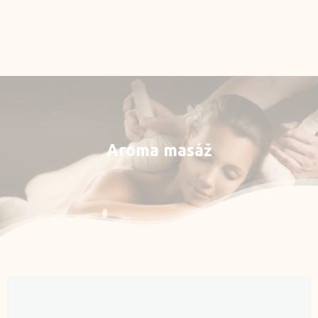
Rezervace
E-shop
Můj účet
Aroma
masáž