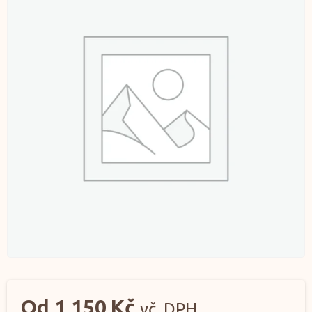
Od
1 150
Kč
vč. DPH