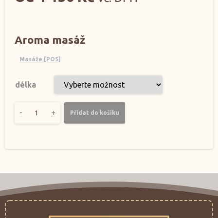
Aroma masáž
Masáže [POS]
délka
-
+
Přidat do košíku