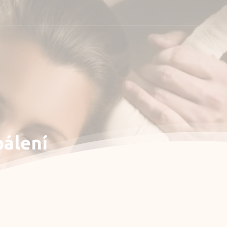
shop
účet
pálení