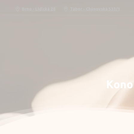
Brno - Lidická 28
Tábor - Chýnovská 533/1
Kono