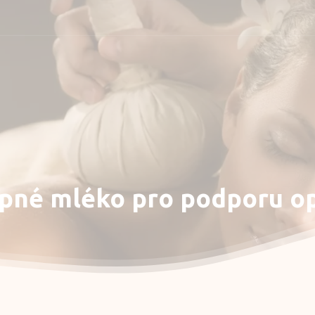
masáž
pné
mléko
pro
podporu
o