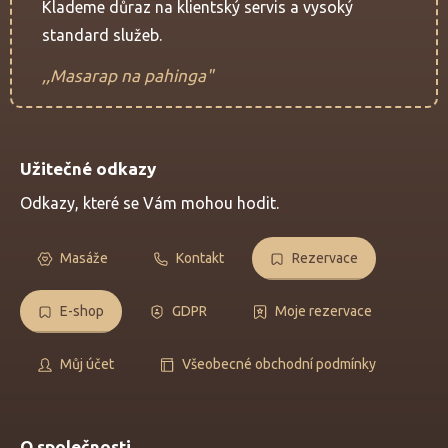
Klademe důraz na klientský servis a vysoký
standard služeb.
,,Masarap na pahinga"
Užitečné odkazy
Odkazy, které se Vám mohou hodit.
Masáže
Kontakt
Rezervace
E-shop
GDPR
Moje rezervace
Můj účet
Všeobecné obchodní podmínky
O společnosti