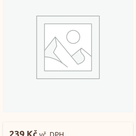
239
Kč
vč. DPH