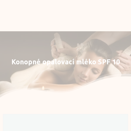
Rezervace
E-shop
Můj účet
Konopné
opalovací
mléko
SPF
10