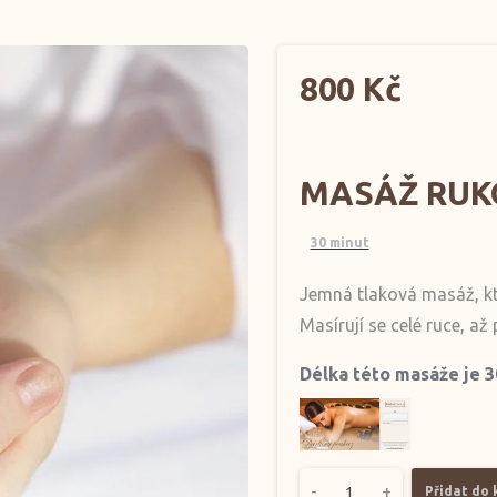
800
Kč
MASÁŽ RUK
30 minut
Jemná tlaková masáž, kt
Masírují se celé ruce, až
Délka této masáže je 3
-
+
Přidat do 