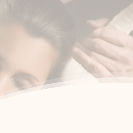
shop
účet