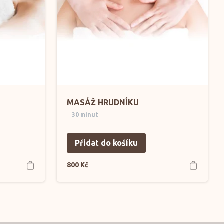
MASÁŽ HRUDNÍKU
30 minut
Přidat do košíku
800
Kč