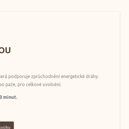
OU
erá podporuje zprůchodnění energetické dráhy.
 po paže, pro celkové uvolnění.
0 minut.
košíku