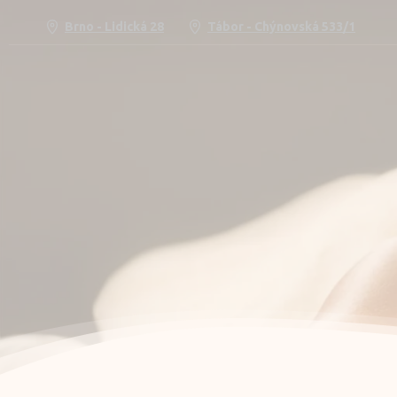
Brno - Lidická 28
Tábor - Chýnovská 533/1