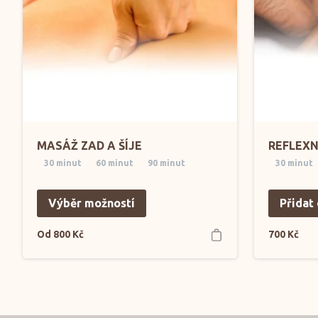
MASÁŽ ZAD A ŠÍJE
REFLEXN
30 minut
60 minut
90 minut
30 minut
Výběr možností
Přidat
Od
800
Kč
700
Kč