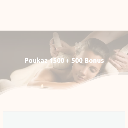
Rezervace
E-shop
Můj účet
Poukaz
1500
+
500
Bonus