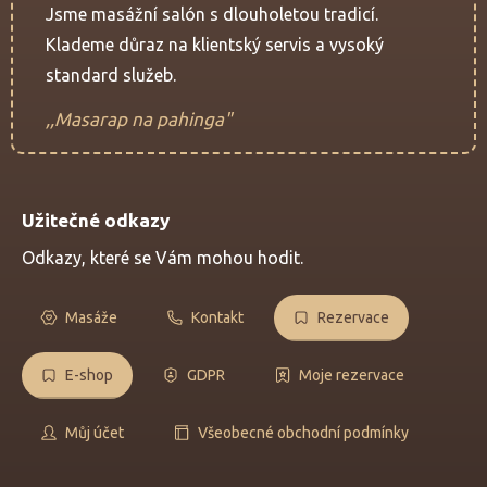
Jsme masážní salón s dlouholetou tradicí.
Klademe důraz na klientský servis a vysoký
standard služeb.
,,Masarap na pahinga"
Užitečné odkazy
Odkazy, které se Vám mohou hodit.
Masáže
Kontakt
Rezervace
E-shop
GDPR
Moje rezervace
Můj účet
Všeobecné obchodní podmínky