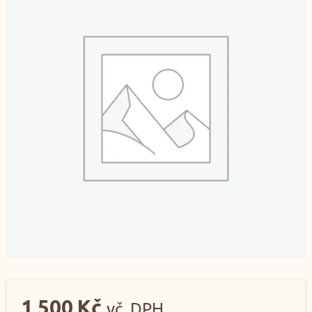
1 500
Kč
vč. DPH