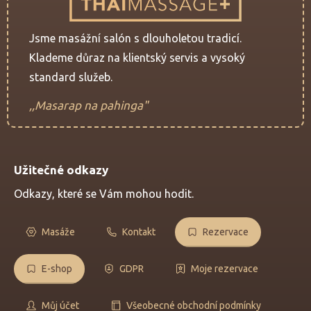
Jsme masážní salón s dlouholetou tradicí.
Klademe důraz na klientský servis a vysoký
standard služeb.
,,Masarap na pahinga"
Užitečné odkazy
Odkazy, které se Vám mohou hodit.
Masáže
Kontakt
Rezervace
E-shop
GDPR
Moje rezervace
Můj účet
Všeobecné obchodní podmínky