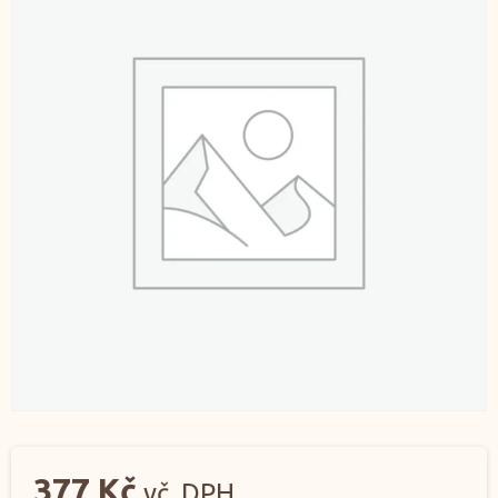
377
Kč
vč. DPH