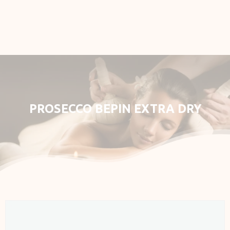
Rezervace
E-shop
Můj účet
PROSECCO
BEPIN
EXTRA
DRY