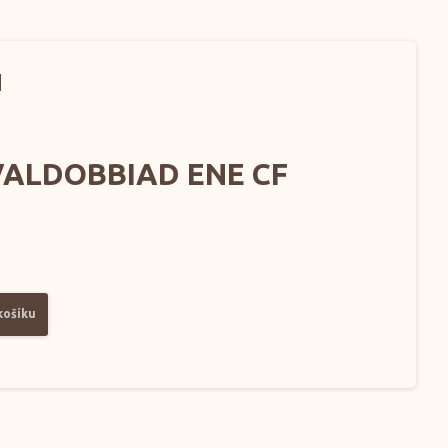
H
VALDOBBIAD ENE CF
košíku