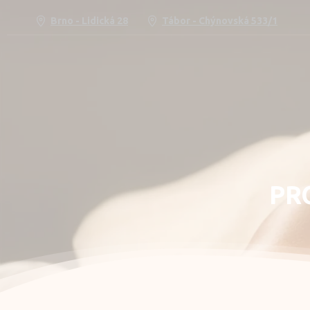
Brno - Lidická 28
Tábor - Chýnovská 533/1
PR