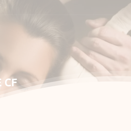
shop
účet
E
CF