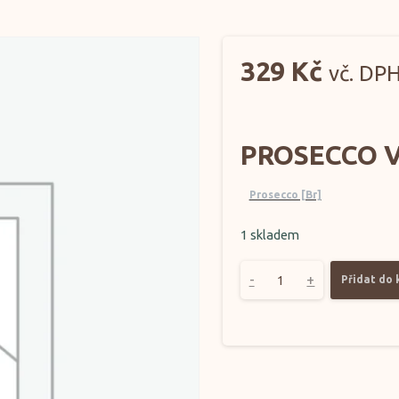
329
Kč
vč. DP
PROSECCO 
Prosecco [Br]
1 skladem
-
+
Přidat do 