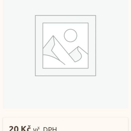
20
Kč
vč. DPH