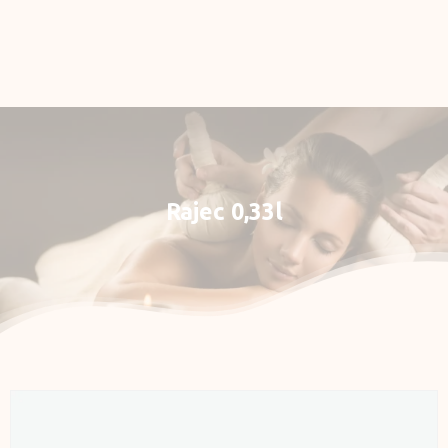
Rezervace
E-shop
Můj účet
Rajec
0,33l