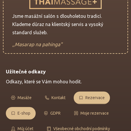
Jsme masážní salón s dlouholetou tradicí.
Klademe důraz na klientský servis a vysoký
standard služeb.
,,Masarap na pahinga"
Užitečné odkazy
Odkazy, které se Vám mohou hodit.
Masáže
Kontakt
Rezervace
E-shop
GDPR
Moje rezervace
Můj účet
Všeobecné obchodní podmínky