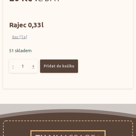
Rajec 0,33l
Bar [Ta]
51 skladem
-
+
Přidat do košíku