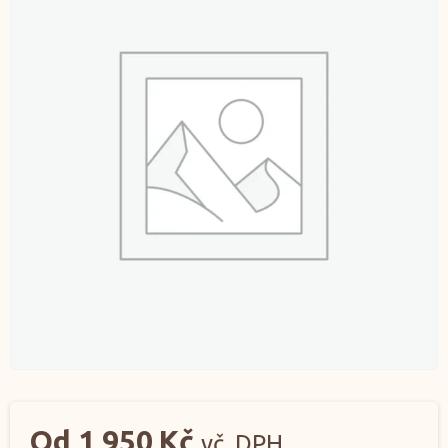
Od
1 950
Kč
vč. DPH