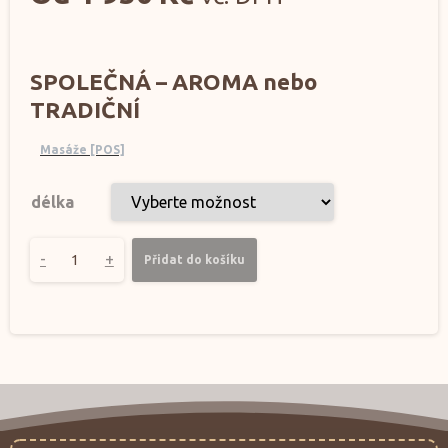
SPOLEČNÁ – AROMA nebo
TRADIČNÍ
Masáže [POS]
délka
-
+
Přidat do košíku