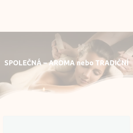
Rezervace
E-shop
Můj účet
SPOLEČNÁ
–
AROMA
nebo
TRADIČNÍ