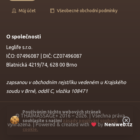
Můj účet
Všeobecné obchodní podmínky
O společnosti
Leglife s.r.o.
IČO: 07496087 | DIČ: CZ07496087
Blatnická 4219/74, 628 00 Brno
zapsanou v obchodním rejstříku vedeném u Krajského
soudu v Brně, oddíl C, vložka 108471
Používáním těchto webových stránek
© THAIMASSAGE+ 2016 – 2026. | Všechna práva
souhlasíte s našimi
zásady používání souborů
vyhrazena. | Powered & created with
by
Neniweb.cz
cookie.