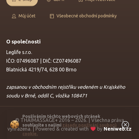
Můj účet
Všeobecné obchodní podmínky
O společnosti
Leglife s.r.o.
IČO: 07496087 | DIČ: CZ07496087
Blatnická 4219/74, 628 00 Brno
zapsanou v obchodním rejstříku vedeném u Krajského
soudu v Brně, oddíl C, vložka 108471
Používáním těchto webových stránek
© THAIMASSAGE+ 2016 – 2026. | Všechna práva
souhlasíte s našimi
zásady používání souborů
vyhrazena. | Powered & created with
by
Neniweb.cz
cookie.