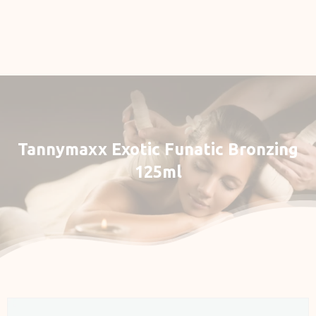
Rezervace
E-shop
Můj účet
Tannymaxx
Exotic
Funatic
Bronzing
125ml