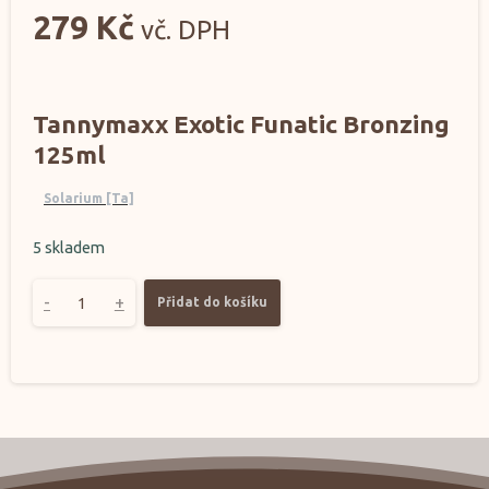
279
Kč
vč. DPH
Tannymaxx Exotic Funatic Bronzing
125ml
Solarium [Ta]
5 skladem
-
+
Přidat do košíku