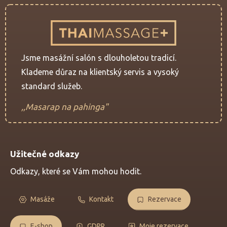
Jsme masážní salón s dlouholetou tradicí.
Klademe důraz na klientský servis a vysoký
standard služeb.
,,Masarap na pahinga"
Užitečné odkazy
Odkazy, které se Vám mohou hodit.
Masáže
Kontakt
Rezervace
E-shop
GDPR
Moje rezervace