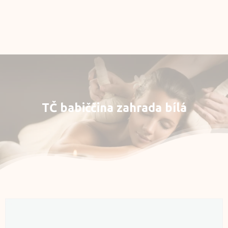
Rezervace
E-shop
Můj účet
TČ
babiččina
zahrada
bílá