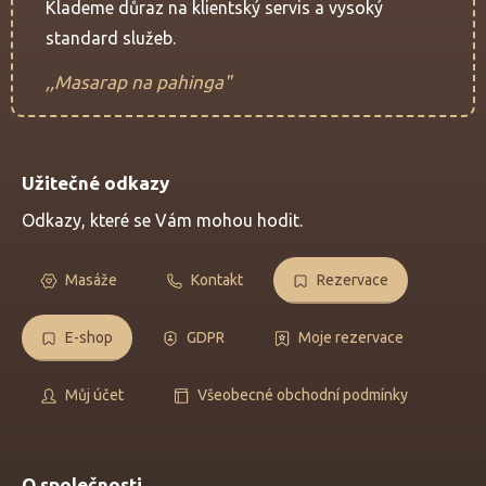
Klademe důraz na klientský servis a vysoký
standard služeb.
,,Masarap na pahinga"
Užitečné odkazy
Odkazy, které se Vám mohou hodit.
Masáže
Kontakt
Rezervace
E-shop
GDPR
Moje rezervace
Můj účet
Všeobecné obchodní podmínky
O společnosti