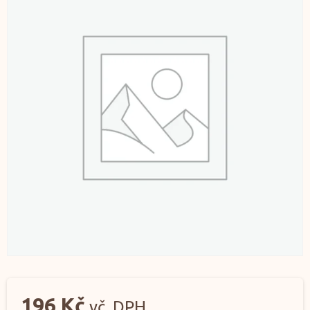
196
Kč
vč. DPH