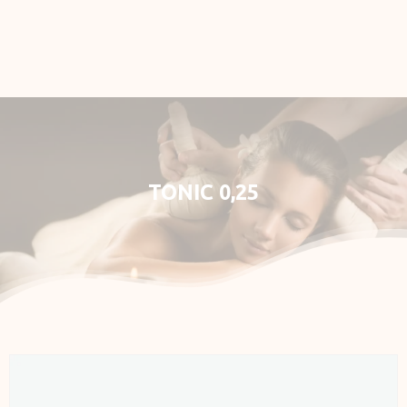
Rezervace
E-shop
Můj účet
TONIC
0,25