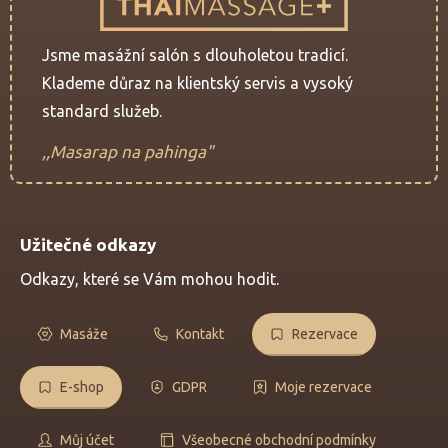
Jsme masážní salón s dlouholetou tradicí.
Klademe důraz na klientský servis a vysoký
standard služeb.
,,Masarap na pahinga"
Užitečné odkazy
Odkazy, které se Vám mohou hodit.
Masáže
Kontakt
Rezervace
E-shop
GDPR
Moje rezervace
Můj účet
Všeobecné obchodní podmínky