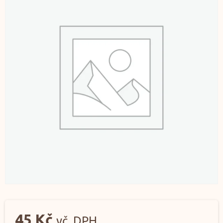
45
Kč
vč. DPH