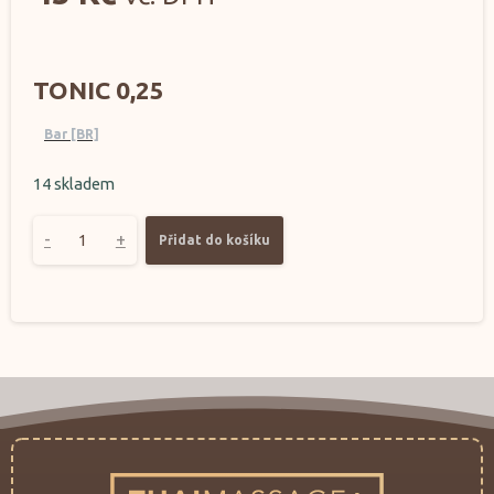
TONIC 0,25
Bar [BR]
14 skladem
-
+
Přidat do košíku